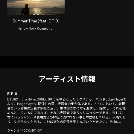
Summer Time (feat. E.P.O)
Mellow Monk Connection
アーティスト情報
E.P.O
E.P.Oは、Bro.Hi（ ex SOUL’d OUT）を中心としたミクスチャーバンドEdge Playerお
よび、Edge Playerに関係性の深い表現者の集合体である。 E.P.Oにおいて、表現
者という言葉の定義は多岐に及ぶ。主体的になにかを追求し、探求し、それを極
めんとしているのであれば、それは表現者でありクリエイターである。決して、
世にいうジャンルや表現方法の枠組に囚われない事を重要視している。 崇高であ
り、くだらなくもある、いわば文化の刹那を楽しんでいただきたい。 自由に。
ジャンル：ROCK,HIPHOP