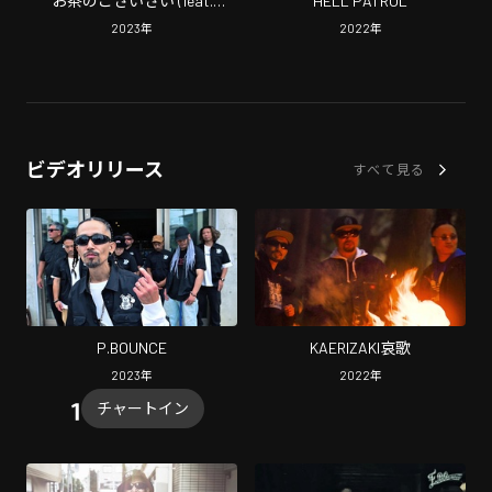
お茶のこさいさい (feat.
HELL PATROL
VACON)
2023
年
2022
年
ビデオリリース
すべて見る
P.BOUNCE
KAERIZAKI哀歌
2023
年
2022
年
チャートイン