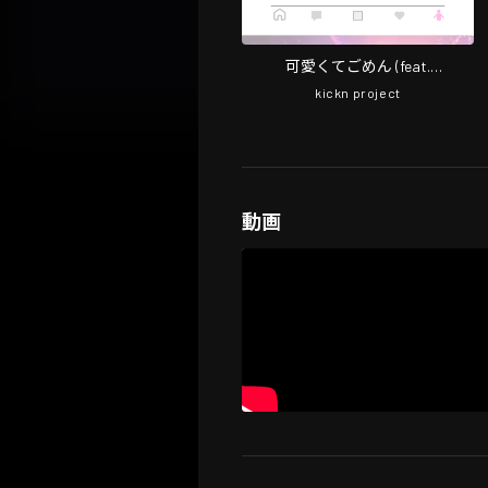
可愛くてごめん (feat.
HoneyWorks, かぴ & ELECTOILE)
kickn project
[キックンFantasy cover]
動画