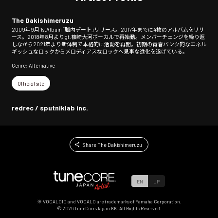
The Dakishimeruzu
2009年9月 1stAlbum「脳内デート」リリース。2017年までに4枚のアルバムをリリ
ース。2018年8月よりgt.篠崎大河ボーカルで再始動。メンバーチェンジを繰り返
しながら2021年より新体制で本格的に活動を再開。初期の青春パンク的なエネル
ギッシュなロックからメロディアスなロックへ見事な進化を遂げている。
Genre: Alternative
Official site
redrec / sputniklab inc.
Share The Dakishimeruzu
EN
JP
※ VOCALOID and VOCALO are trademarks of Yamaha Corporation.
©
2026
TuneCore Japan KK. All Rights Reserved.