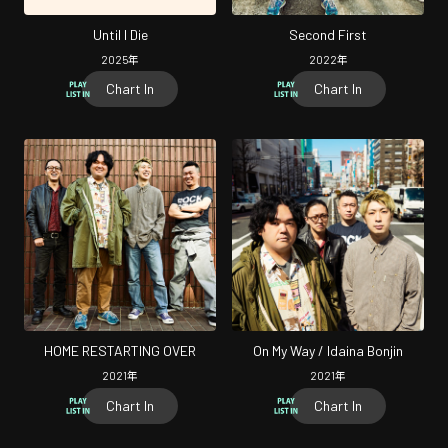
Until I Die
Second First
2025
年
2022
年
Chart In
Chart In
HOME RESTARTING OVER
On My Way / Idaina Bonjin
2021
年
2021
年
Chart In
Chart In