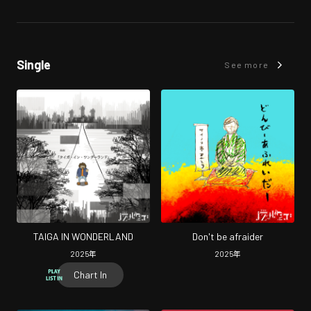
Single
See more
TAIGA IN WONDERLAND
Don't be afraider
2025
年
2025
年
Chart In