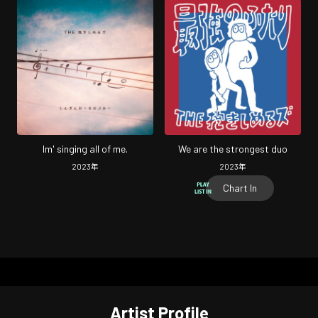
Im' singing all of me.
We are the strongest duo
2023
年
2023
年
Chart In
Artist Profile