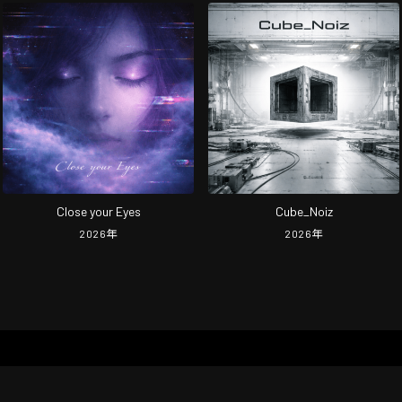
Close your Eyes
Cube_Noiz
2026
年
2026
年