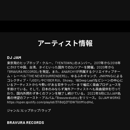
アーティスト情報
DJ JAM
東京発のヒップホップ・クルー、『YENTOWN』のメンバー。 2017年から2018年
にかけて中国、台湾、タイといった国外でのDJツアーを開催。2020年から
『BRAVURA RECORDS』を発足。また、ANARCHYが所属するクリエイティブチー
ム・レーベル『THE NEVER SURRENDERS』、ゆるふわギャング、JNKMNらによる
コレクティブ・『JODY』やCYBER RUI、Showy、16(Deep Leaf)などシーンの中心に
いるアーティストから今勢いがある若手ラッパーまで幅広く楽曲プロデュースを
手掛けている。そして、日本のみならず海外アーティストへも楽曲提供を行って
おり、国内外問わず多くのファンを魅了し続けている。 2022年9月にDJ JAM名
義の待望のファースト・アルバム 「Bravura studio」をリリース。 DJ JAM WORKS
https://open.spotify.com/playlist/37i9dQZF1DWTGtlM1odHvL
ジャンル：ヒップホップ/ラップ
BRAVURA RECORDS