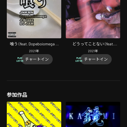
喰う (feat. Dopeboiomega &
どうってことない (feat.
J.Breez)
JNKMN & MonyHorse)
2021
年
2021
年
チャートイン
チャートイン
参加作品