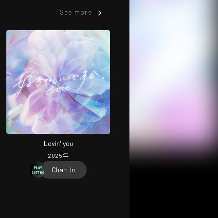
See more
Lovin' you
2025
年
Chart In