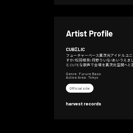
Artist Profile
CUBΣLIC
フューチャーベース異次元アイドルユニット 
すか/松羽柑奈/月野りいな/あいうえま
とCUTEな歌声で会場を異次元空間へと
Genre: Furure Bass
Active Area: Tokyo
Official site
harvest records