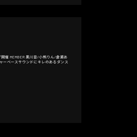
催 MEMBER 黒川音/小熊りん/倉瀬あ
ーチャーベースサウンドにキレのあるダンス