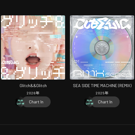
Glitch&&Glitch
SEA SIDE TIME MACHINE (REMIX)
2026
年
2025
年
Chart In
Chart In