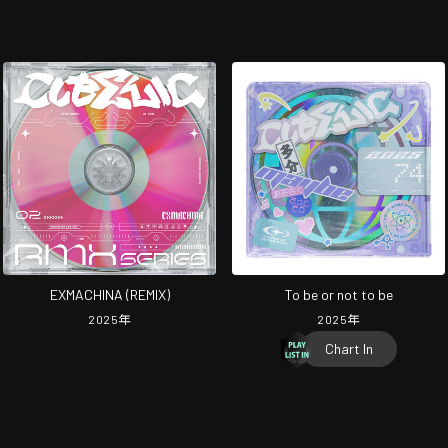
EXMACHINA (REMIX)
To be or not to be
2025
年
2025
年
Chart In