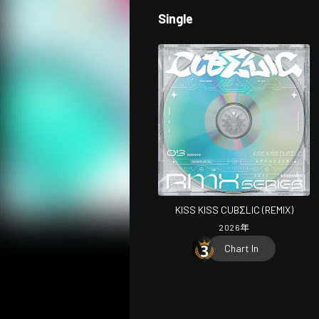
Single
KISS KISS CUBΣLIC (REMIX)
2026
年
Chart In