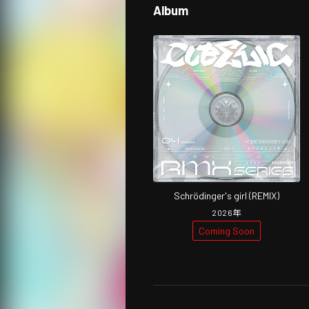
Album
Schrödinger's girl (REMIX)
2026
年
Coming Soon