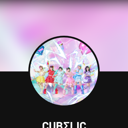
CUBΣLIC