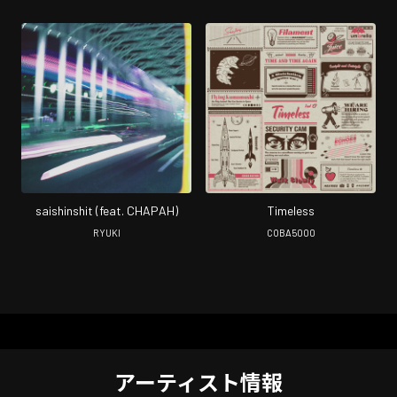
saishinshit (feat. CHAPAH)
Timeless
RYUKI
COBA5000
アーティスト情報