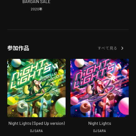
BARGAIN SALE
2020
年
参加作品
すべて見る
Night Lights (Sped Up version)
Night Lights
DJ SARA
DJ SARA