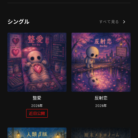
シングル
すべて見る
整愛
反射恋
2026
年
2026
年
近日公開