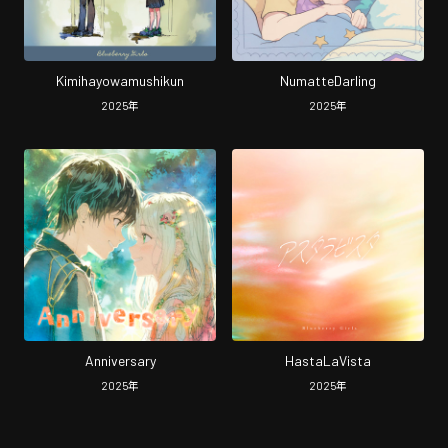
Kimihayowamushikun
NumatteDarling
2025
年
2025
年
Anniversary
HastaLaVista
2025
年
2025
年