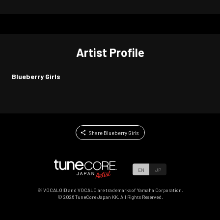
Artist Profile
Blueberry Girls
Share Blueberry Girls
EN
JP
※ VOCALOID and VOCALO are trademarks of Yamaha Corporation.
©
2026
TuneCore Japan KK. All Rights Reserved.