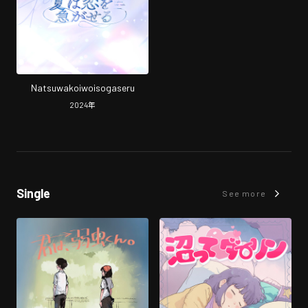
Natsuwakoiwoisogaseru
2024
年
Single
See more