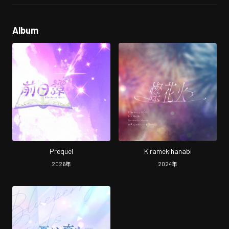
Album
Prequel
Kiramekihanabi
2026
年
2024
年