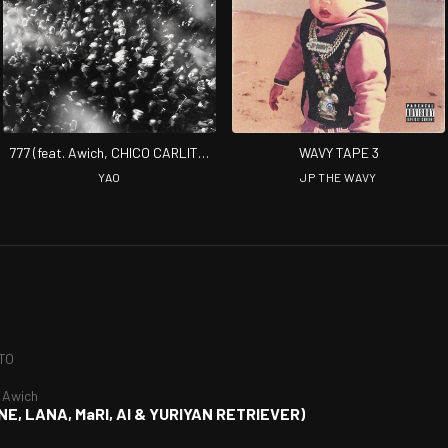
777 (feat. Awich, CHICO CARLITO,
WAVY TAPE 3
ONE OK ROCK & Paledusk)
YAO
JP THE WAVY
TO
 Awich
NE, LANA, MaRI, AI & YURIYAN RETRIEVER)