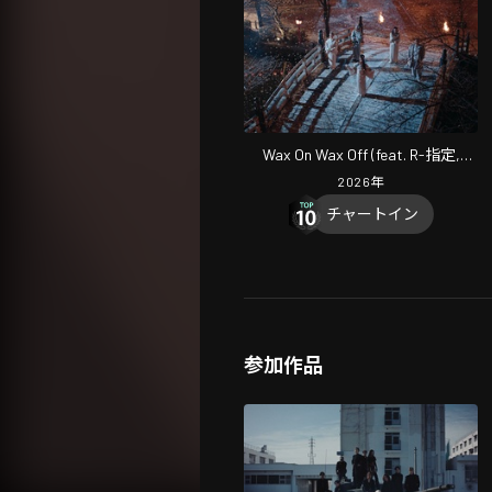
Wax On Wax Off (feat. R-指定,
NENE, 鎮座DOPENESS & C.O.S.A.)
2026
年
[-Japan Remix-]
チャートイン
参加作品