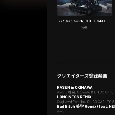
777 (feat. Awich, CHICO CARLITO,
ONE OK ROCK & Paledusk)
YAO
クリエイターズ登録楽曲
RASEN in OKINAWA
Awich, 唾奇, OZworld & CHICO CARLI
LONGINESS REMIX
SugLawd Familiar, CHICO CARLITO &
Bad Bitch 美学 Remix (feat. NE
Awich