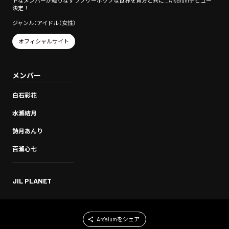
トなメンバーが織りなすラブリーポップな世界を貴方と共に…Ars'alumデビュー
決定！
ジャンル：アイドル（女性）
オフィシャルサイト
メンバー
白石彩花
水瀬結月
詩月あんり
百瀬心七
JIL PLANET
Ars'alumをシェア