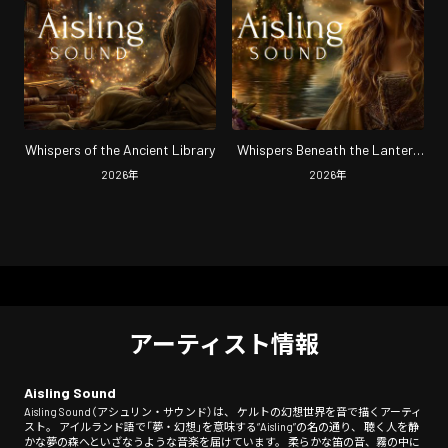
Whispers of the Ancient Library
Whispers Beneath the Lantern
Sky
2026
年
2026
年
アーティスト情報
Aisling Sound
Aisling Sound（アシュリン・サウンド）は、 ケルトの幻想世界を音で描くアーティ
スト。 アイルランド語で「夢・幻想」を意味する“Aisling”の名の通り、 聴く人を静
かな夢の森へといざなうような音楽を届けています。 柔らかな笛の音、霧の中に