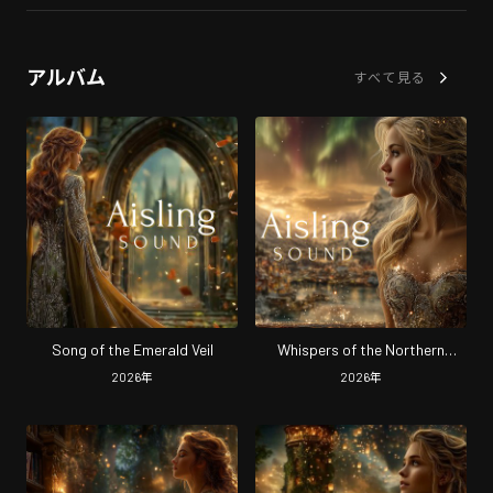
アルバム
すべて見る
Song of the Emerald Veil
Whispers of the Northern
Lights
2026
年
2026
年