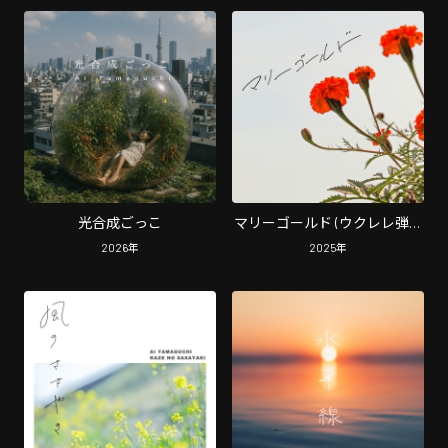
光合成ごっこ
マリーゴールド (ウクレレ弾き
語り)
2026
年
2025
年