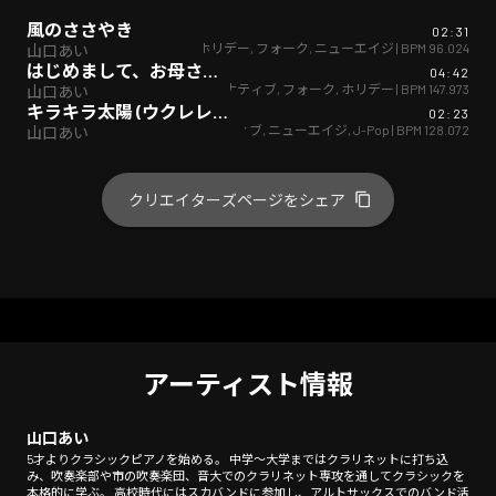
風のささやき
02:31
ホリデー
,
フォーク
,
ニューエイジ
| BPM
96.024
山口あい
はじめまして、お母さんです。
04:42
オルタナティブ
,
フォーク
,
ホリデー
| BPM
147.973
山口あい
キラキラ太陽 (ウクレレ弾き語りver.)
02:23
オルタナティブ
,
ニューエイジ
,
J-Pop
| BPM
128.072
山口あい
クリエイターズページをシェア
アーティスト情報
山口あい
5才よりクラシックピアノを始める。 中学〜大学まではクラリネットに打ち込
み、吹奏楽部や市の吹奏楽団、音大でのクラリネット専攻を通してクラシックを
本格的に学ぶ。 高校時代にはスカバンドに参加し、アルトサックスでのバンド活