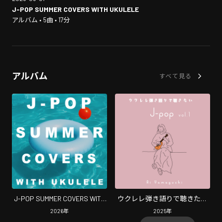
J-POP SUMMER COVERS WITH UKULELE
アルバム • 5曲 • 17分
アルバム
すべて見る
J-POP SUMMER COVERS WITH
ウクレレ弾き語りで聴きたい
UKULELE
J-pop vol.1
2026
年
2025
年