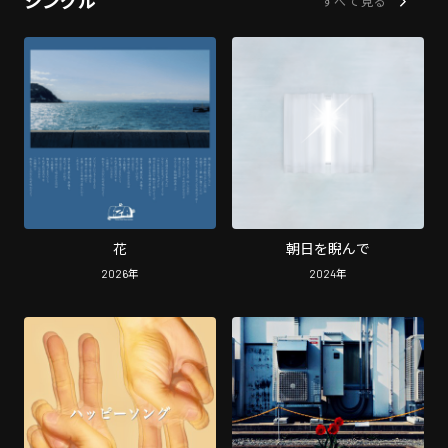
シングル
すべて見る
花
朝日を睨んで
2026
年
2024
年