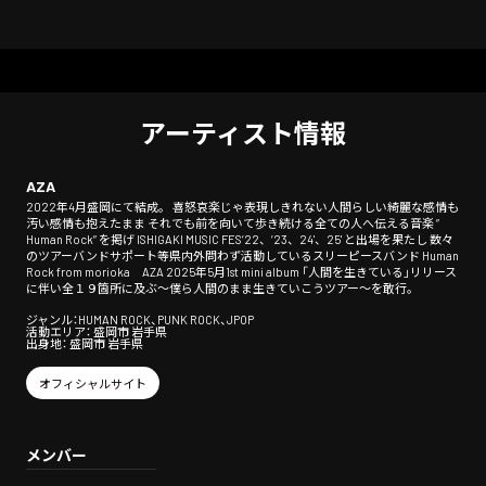
アーティスト情報
AZA
2022年4月盛岡にて結成。 喜怒哀楽じゃ表現しきれない人間らしい綺麗な感情も
汚い感情も抱えたまま それでも前を向いて歩き続ける全ての人へ伝える音楽 ”
Human Rock” を掲げ ISHIGAKI MUSIC FES’22、’23、24'、25' と出場を果たし 数々
のツアーバンドサポート等県内外問わず活動しているスリーピースバンド Human
Rock from morioka AZA 2025年5月1st mini album 「人間を生きている」リリース
に伴い全１９箇所に及ぶ〜僕ら人間のまま生きていこうツアー〜を敢行。
ジャンル：HUMAN ROCK、PUNK ROCK、JPOP
活動エリア： 盛岡市 岩手県
出身地： 盛岡市 岩手県
オフィシャルサイト
メンバー