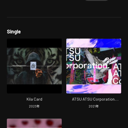
Single
Kila Card
ATSU ATSU Corporation.
(Asakusa trip Ver.)
2023
年
2021
年