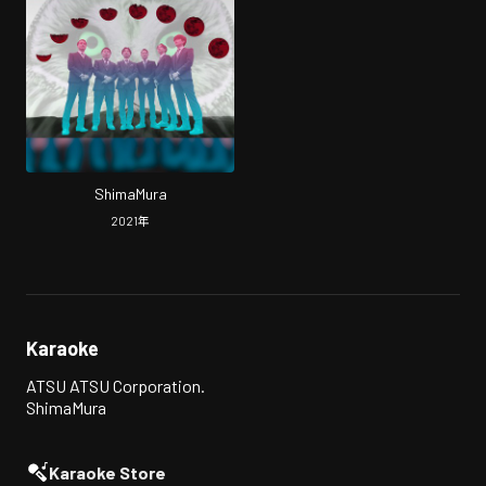
ShimaMura
2021
年
Karaoke
ATSU ATSU Corporation.
ShimaMura
Karaoke Store