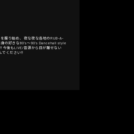
三)でマイクを握り始め、 夜な夜な各地のRUB-A-
80's〜90's Dancehall style
︎ 今後もLIVE/音源から目が離せない
でください‼︎