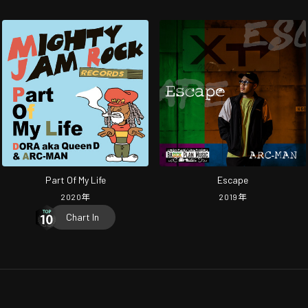
Part Of My Life
Escape
2020
年
2019
年
Chart In