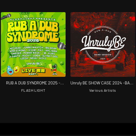
RUB A DUB SYNDROME 2025 -
Unruly BE SHOW CASE 2024 -BAND
PART1- (Live at Yogibo HOLY
RUB A DUB SESSION-
FLASH LIGHT
Various Artists
MOUNTAIN, OSAKA, 2025)