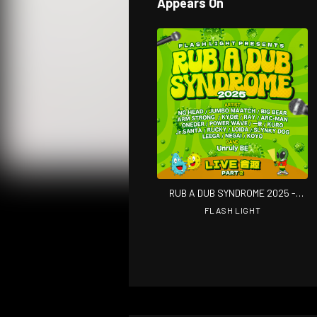
Appears On
RUB A DUB SYNDROME 2025 -
PART2- (Live at Yogibo HOLY
FLASH LIGHT
MOUNTAIN, OSAKA, 2025)