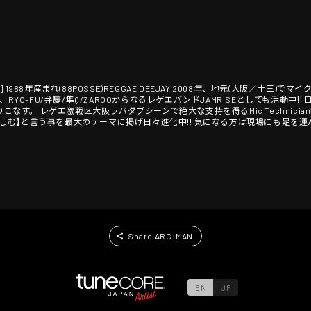
E / 尼爆 ] 1988年産まれ(88POSSE)REGGAE DEEJAY 2008年、地元(大阪／十
O-FU/弁慶/隼Q/ZAROOからなるレゲエバンドJAMRISEとしても活動中‼︎ 自身の好きな
こなす。 レゲエ激戦区大阪ラバダブシーンで絶大な支持を得るMic Technician‼
楽しむ】と言う事を最大のテーマに掲げ日々進化中‼︎ 気になる方は現場にも足を運ん
Share ARC-MAN
EN
JP