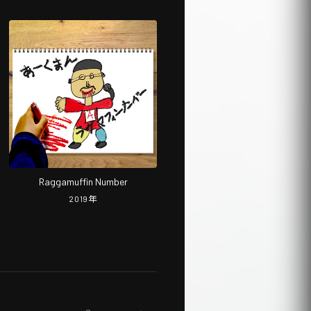
Raggamuffin Number
2019
年