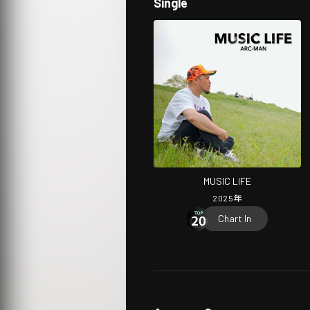
Single
MUSIC LIFE
2025
年
Chart In