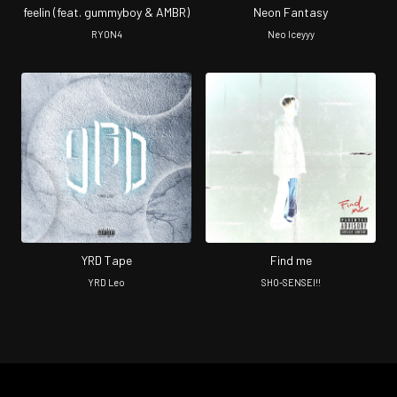
feelin (feat. gummyboy & AMBR)
Neon Fantasy
RY0N4
Neo Iceyyy
YRD Tape
Find me
YRD Leo
SHO-SENSEI!!