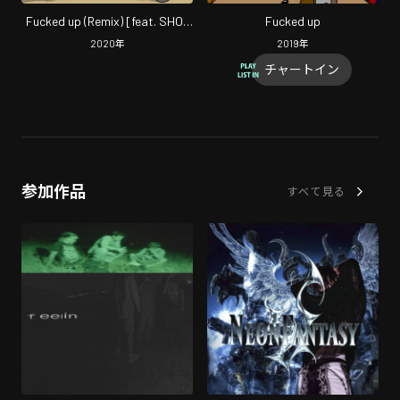
Fucked up (Remix) [feat. SHO-
Fucked up
SENSEI!!]
2020
年
2019
年
チャートイン
参加作品
すべて見る