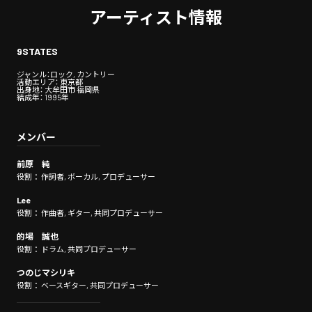
アーティスト情報
9STATES
ジャンル：ロック, カントリー
活動エリア： 東京都
出身地： 大牟田市 福岡県
結成年： 1995年
メンバー
前原 純
役割： 作詞者, ボーカル, プロデューサー
Lee
役割： 作曲者, ギター, 共同プロデューサー
的場 誠也
役割： ドラム, 共同プロデューサー
つのじマシリキ
役割： ベースギター, 共同プロデューサー