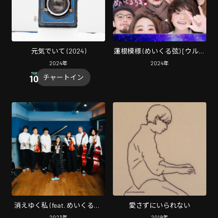
元気でいて (2024)
蓮根模様 (めいくる弦) [ウルフ
ルケイスケ] [Live at 〇〇, 東
2024
年
2024
年
京, 2023]
チャートイン
消えゆく私 (feat. めいくる弦)
愛さずにいられない
[消えゆく私 (Live at
2023
年
2019
年