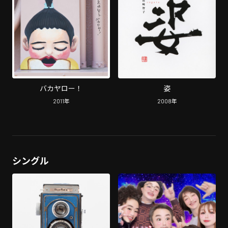
バカヤロー！
姿
2011
年
2008
年
シングル