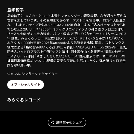
島崎智子
島崎智子（しまさき・ともこ） 本音とファンタジーの音楽表現。心が通った平和な
世界を志しています。その具現化であるオーケストラを営み中。 1976年大阪生ま
れ/ これまでのライブ数は約2500本/ 2002年 自身による打込みオーケストラ『あ
おひな』全国リリース/ 2005年 ミディクリエイティブより弾き語りソロ三部作リ
リース/ (株)ミディへ社内移籍、バンド編成で『姿』『バカヤロー！』リリース/ 2013
年 独立、みらくるレコード設立/ 自らブラスバンドアレンジを手がけた『めいく
みらくる』1000枚完売/ 2023年Ambooksより歌詩集を出版/ 同年、ストリングス
編成による『島崎智子めいくる弦LIVE_南青山MANDALA』リリース/ 2024年 一般社
団法人ハイドロブラスト企画『ケアと演技』劇中歌作曲と劇伴担当/ 同年 (株)デュ
ーズより、22作目『やさしくありたい』リリース/ 拠点東京では、オーケストラお
披露目準備を進めつつ、小規模の音楽会存続にも尽力したく、弾き語りソロで全
国を歌い周い中。
ジャンル：シンガーソングライター
オフィシャルサイト
みらくるレコード
島崎智子をシェア