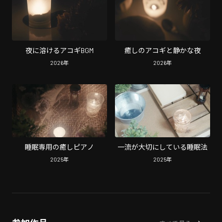
夜に溶けるアコギBGM
癒しのアコギと静かな夜
2026
年
2026
年
睡眠専用の癒しピアノ
一流が大切にしている睡眠法
2025
年
2025
年