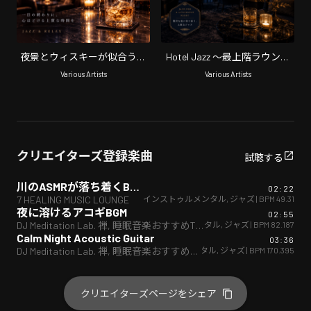
夜景とウィスキーが似合うラ
Hotel Jazz 〜最上階ラウンジ
ウンジミュージック
の癒し時間〜
Various Artists
Various Artists
クリエイターズ登録楽曲
試聴する
川のASMRが落ち着くBGM
02:22
インストゥルメンタル
,
ジャズ
| BPM
49.31
7 HEALING MUSIC LOUNGE
夜に溶けるアコギBGM
02:55
インストゥルメンタル
,
ジャズ
| BPM
82.187
DJ Meditation Lab. 禅, 睡眠音楽おすすめTIMES & 7 HEALING MUSIC LOUNGE
Calm Night Acoustic Guitar
03:36
インストゥルメンタル
,
ジャズ
| BPM
170.395
DJ Meditation Lab. 禅, 睡眠音楽おすすめTIMES & 7 HEALING MUSIC LOUNGE
クリエイターズページをシェア