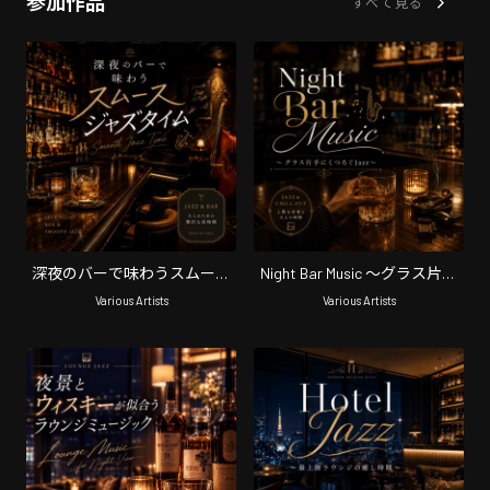
参加作品
すべて見る
深夜のバーで味わうスムース
Night Bar Music 〜グラス片手
ジャズタイム
にくつろぐJazz〜
Various Artists
Various Artists