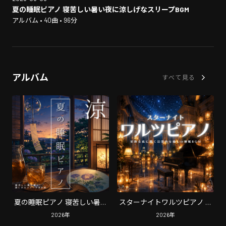
夏の睡眠ピアノ 寝苦しい暑い夜に涼しげなスリープBGM
アルバム • 40曲 • 96分
アルバム
すべて見る
夏の睡眠ピアノ 寝苦しい暑い
スターナイトワルツピアノ 星
夜に涼しげなスリープBGM
降る夜に響く幻想的な癒しの
2026
年
2026
年