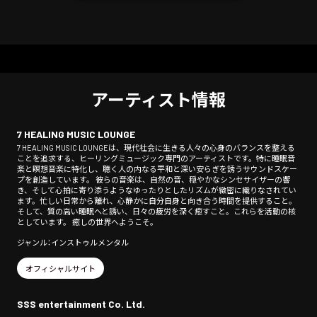
アーティスト情報
7 HEALING MUSIC LOUNGE
7 HEALING MUSIC LOUNGEは、現代社会に生きる人々の心身のバランスを整える
ことを追求する、ヒーリングミュージック専門のアーティストです。特に睡眠音
楽と瞑想音楽に特化し、聴く人の内なる平和と深い安らぎを誘うサウンドスケー
プを創造しています。 彼らの音楽は、自然の音、穏やかなシンセサイザーの響
き、そして心拍に寄り添うようなゆったりとしたリズムが緻密に織りなされてい
ます。忙しい日常から離れ、心静かに自分自身と向き合う時間を提供すること。
そして、質の高い睡眠へと誘い、日々の疲労を深く癒すこと。これらを活動の核
としています。 癒しの世界へようこそ。
ジャンル：インストゥルメンタル
オフィシャルサイト
SSS entertainment Co. Ltd.