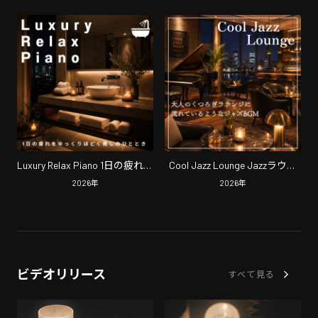
睡眠BGM
Luxury Relax Piano 1日の疲れを
Cool Jazz Lounge Jazzラウン
ゆっくり解く癒しのひととき
ジで流れているような大人の
2026
年
2026
年
くつろぎBGM
ビデオリリース
すべて見る