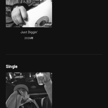
Just Diggin'
2026
年
Single