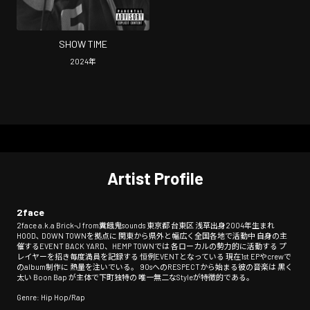
SHOW TIME
2024
年
Artist Profile
2face
2face a.k.a Brick-J from糞餓鬼sounds 東京都 台東区 浅草出身2004年生まれ
HOOD､ DOWN TOWNを拠点に 関東から県外と幅広く全国各地で活動中 自身の主
催するEVENT BACK YARD、HEMP TOWNでは 各ローカルの勢力的に活動する プ
レイヤーを招き毎度満員を記録する 恒例EVENTとなっている 現在1st EPやcrewで
のalbum制作に 熱量を注いでいる。 90sへのRESPECTから始まる彼の音楽は 黒く
太い Boon Bap が主体で下町独特の 唯一無二なStyleが特徴的である。
Genre: Hip Hop/Rap